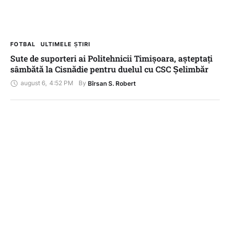
FOTBAL
ULTIMELE ȘTIRI
Sute de suporteri ai Politehnicii Timișoara, așteptați
sâmbătă la Cisnădie pentru duelul cu CSC Șelimbăr
august 6
,
4:52 PM
By 
Bîrsan S. Robert