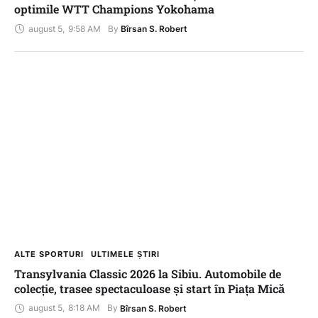
optimile WTT Champions Yokohama
august 5
,
9:58 AM
By 
Bîrsan S. Robert
ALTE SPORTURI
ULTIMELE ȘTIRI
Transylvania Classic 2026 la Sibiu. Automobile de
colecție, trasee spectaculoase și start în Piața Mică
august 5
,
8:18 AM
By 
Bîrsan S. Robert