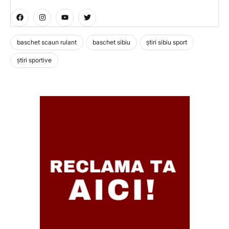
baschet scaun rulant
baschet sibiu
știri sibiu sport
știri sportive