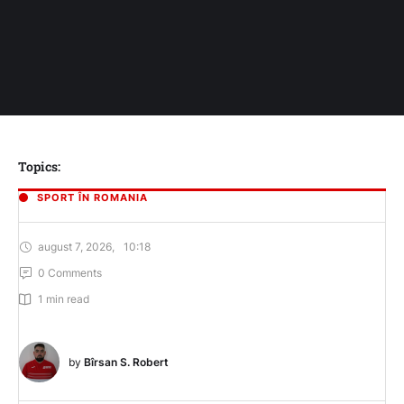
Topics:
SPORT ÎN ROMANIA
august 7, 2026
,
10:18
0
 Comments
1
 min read
by 
Bîrsan S. Robert