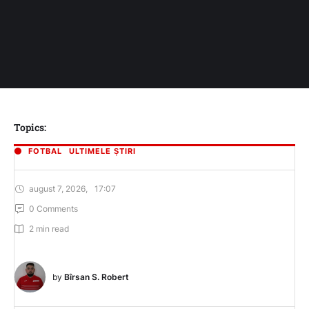
Topics:
FOTBAL
ULTIMELE ȘTIRI
august 7, 2026
,
17:07
0
 Comments
2
 min read
by 
Bîrsan S. Robert