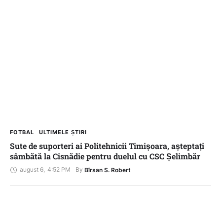
FOTBAL
ULTIMELE ȘTIRI
Sute de suporteri ai Politehnicii Timișoara, așteptați
sâmbătă la Cisnădie pentru duelul cu CSC Șelimbăr
august 6
,
4:52 PM
By 
Bîrsan S. Robert