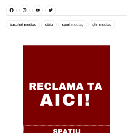
baschet mediaș
sibiu
sport mediaș
știri mediaș