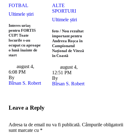
FOTBAL
ALTE 
SPORTURI
Ultimele știri
Ultimele știri
Interes uriaș
pentru FORTIS
foto / Nou rezultat
CUP! Toate
important pentru
locurile s-au
Andreea Roșca în
ocupat cu aproape
Campionatul
o lună înainte de
Național de Viteză
start
în Coastă
august 4
,
august 4
,
6:08 PM
12:51 PM
By 
By 
Bîrsan S. Robert
Bîrsan S. Robert
Leave a Reply
Adresa ta de email nu va fi publicată.
Câmpurile obligatorii
sunt marcate cu
*