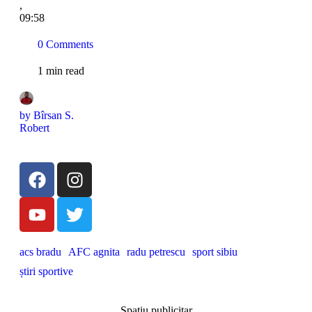
,
09:58
0
 Comments
1
 min read
by 
Bîrsan S. 
Robert
acs bradu
AFC agnita
radu petrescu
sport sibiu
știri sportive
Spațiu publicitar