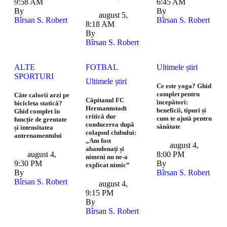
9:58 AM
6:45 AM
By 
By 
august 5
,
Bîrsan S. Robert
Bîrsan S. Robert
8:18 AM
By 
Bîrsan S. Robert
ALTE 
FOTBAL
Ultimele știri
SPORTURI
Ultimele știri
Ce este yoga? Ghid
complet pentru
Câte calorii arzi pe
Căpitanul FC
începători:
bicicleta statică?
Hermannstadt
beneficii, tipuri și
Ghid complet în
critică dur
cum te ajută pentru
funcție de greutate
conducerea după
sănătate
și intensitatea
colapsul clubului:
antrenamentului
„Am fost
august 4
,
abandonați și
august 4
,
8:00 PM
nimeni nu ne-a
9:30 PM
By 
explicat nimic”
By 
Bîrsan S. Robert
Bîrsan S. Robert
august 4
,
9:15 PM
By 
Bîrsan S. Robert