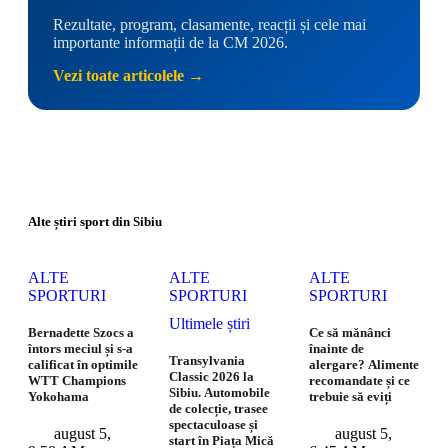
Rezultate, program, clasamente, reacții și cele mai
importante informații de la CM 2026.
Vezi toate articolele →
Alte știri sport din Sibiu
ALTE 
ALTE 
ALTE 
SPORTURI
SPORTURI
SPORTURI
Ultimele știri
Bernadette Szocs a
Ce să mănânci
întors meciul și s-a
înainte de
Transylvania
calificat în optimile
alergare? Alimente
Classic 2026 la
WTT Champions
recomandate și ce
Sibiu. Automobile
Yokohama
trebuie să eviți
de colecție, trasee
spectaculoase și
august 5
,
august 5
,
start în Piața Mică