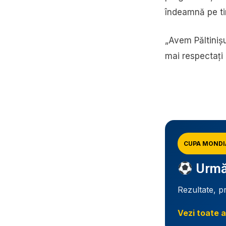
îndeamnă pe ti
„Avem Păltiniș
mai respectați 
CUPA MONDI
Urmăr
Rezultate, p
Vezi toate a