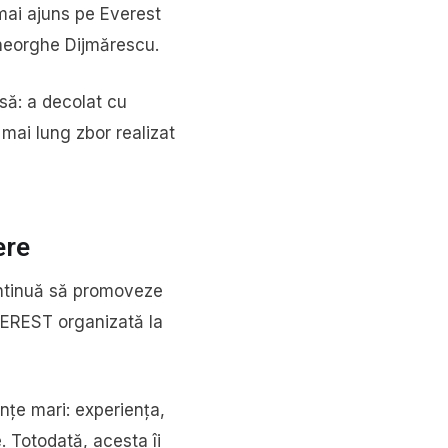
 mai ajuns pe Everest
Gheorghe Dijmărescu.
să: a decolat cu
mai lung zbor realizat
ere
ontinuă să promoveze
EVEREST organizată la
nțe mari: experiența,
 Totodată, acesta îi