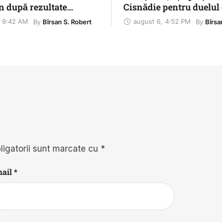
n după rezultate
Cisnădie pentru duelul
în prima etapă
Șelimbăr
9:42 AM
august 6
,
4:52 PM
By 
By 
Bîrsan S. Robert
Bîrsa
ligatorii sunt marcate cu
*
ail *