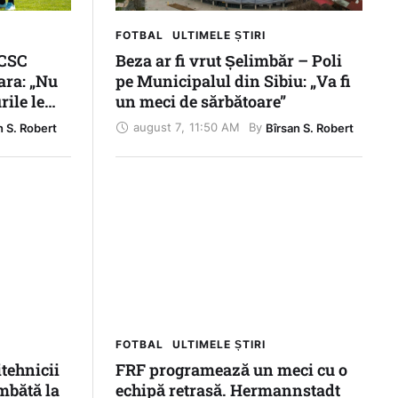
FOTBAL
ULTIMELE ȘTIRI
 CSC
Beza ar fi vrut Șelimbăr – Poli
ara: „Nu
pe Municipalul din Sibiu: „Va fi
rile le
un meci de sărbătoare”
august 7
,
11:50 AM
By 
n S. Robert
Bîrsan S. Robert
FOTBAL
ULTIMELE ȘTIRI
itehnicii
FRF programează un meci cu o
mbătă la
echipă retrasă. Hermannstadt