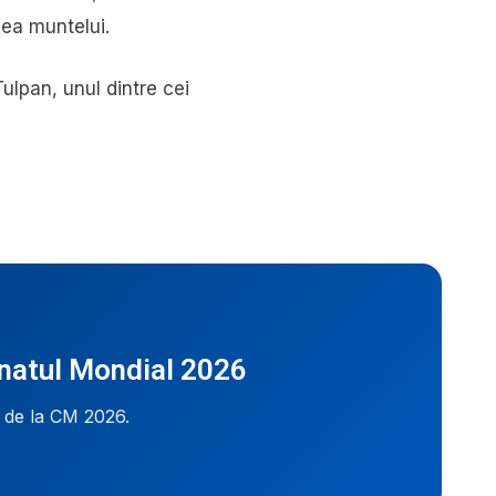
țea muntelui.
ulpan, unul dintre cei
onatul Mondial 2026
i de la CM 2026.