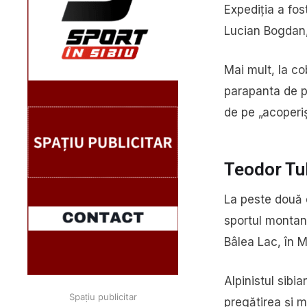
Expediția a fos
Lucian Bogdan,
Mai mult, la co
parapanta de pe
de pe „acoperiș
Teodor Tul
La peste două 
sportul montan,
Bâlea Lac, în M
Alpinistul sibi
Spațiu publicitar
pregătirea și 