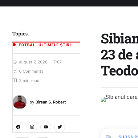
Sibian
Topics:
FOTBAL
ULTIMELE ȘTIRI
23 de 
august 7, 2026
,
17:07
Teodo
0
 Comments
2
 min read
by 
Bîrsan S. Robert
SURSĂ P