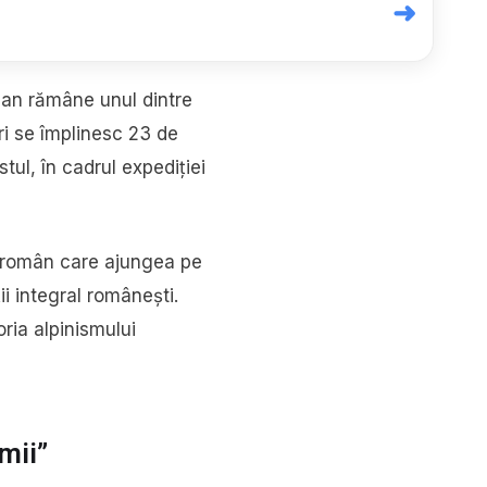
➜
pan rămâne unul dintre
ri se împlinesc 23 de
tul, în cadrul expediției
l român care ajungea pe
ii integral românești.
ria alpinismului
mii”