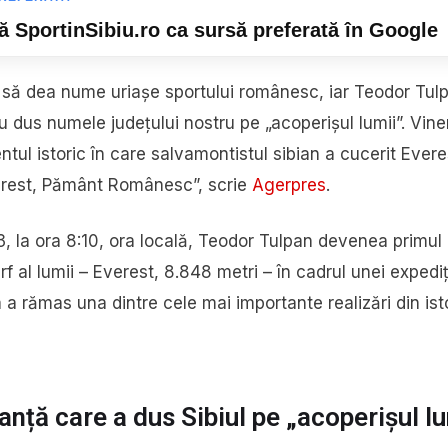
 SportinSibiu.ro ca sursă preferată în Google
ă să dea nume uriașe sportului românesc, iar Teodor Tul
 dus numele județului nostru pe „acoperișul lumii”. Vine
tul istoric în care salvamontistul sibian a cucerit Everes
erest, Pământ Românesc”, scrie
Agerpres
.
, la ora 8:10, ora locală, Teodor Tulpan devenea primu
ârf al lumii – Everest, 8.848 metri – în cadrul unei expediț
a rămas una dintre cele mai importante realizări din isto
nță care a dus Sibiul pe „acoperișul lu