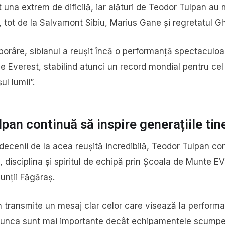
t una extrem de dificilă, iar alături de Teodor Tulpan au
 tot de la Salvamont Sibiu, Marius Gane și regretatul 
borâre, sibianul a reușit încă o performanță spectaculoa
 Everest, stabilind atunci un record mondial pentru cel 
ul lumii”.
pan continuă să inspire generațiile tin
decenii de la acea reușită incredibilă, Teodor Tulpan c
 disciplina și spiritul de echipă prin Școala de Munte 
unții Făgăraș.
an transmite un mesaj clar celor care visează la performa
munca sunt mai importante decât echipamentele scumpe.