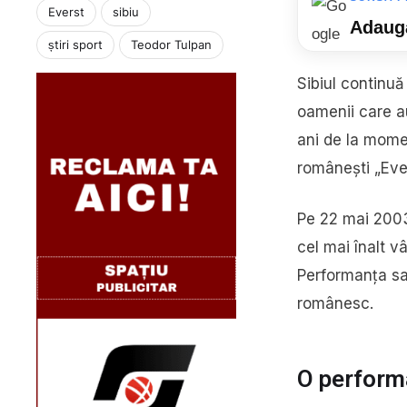
Everst
sibiu
Adaugă
știri sport
Teodor Tulpan
Sibiul continu
oamenii care au
ani de la momen
românești „Ev
Pe 22 mai 2003
cel mai înalt v
Performanța sa 
românesc.
O performa