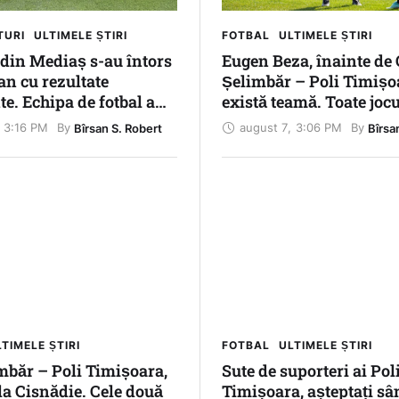
TURI
ULTIMELE ȘTIRI
FOTBAL
ULTIMELE ȘTIRI
 din Mediaș s-au întors
Eugen Beza, înainte de
n cu rezultate
Șelimbăr – Poli Timișo
e. Echipa de fotbal a
există teamă. Toate jocu
ă în semifinalele
vom juca la victorie”
3:16 PM
august 7
,
3:06 PM
By 
By 
Bîrsan S. Robert
Bîrsa
 Internaționale ale
TIMELE ȘTIRI
FOTBAL
ULTIMELE ȘTIRI
mbăr – Poli Timișoara,
Sute de suporteri ai Pol
a Cisnădie. Cele două
Timișoara, așteptați sâ