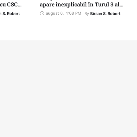
 cu CSC
apare inexplicabil în Turul 3 al
Cupei României
august 6
,
4:08 PM
By 
n S. Robert
Bîrsan S. Robert