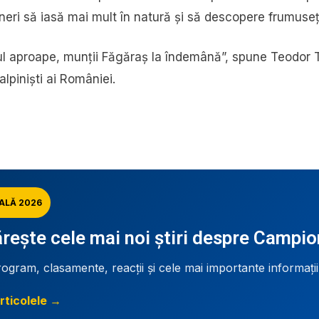
neri să iasă mai mult în natură și să descopere frumuse
ul aproape, munții Făgăraș la îndemână”, spune Teodor T
alpiniști ai României.
ALĂ 2026
ește cele mai noi știri despre Campi
rogram, clasamente, reacții și cele mai importante informați
rticolele →