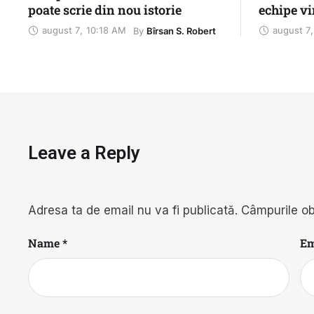
poate scrie din nou istorie
echipe vi
diferite 
august 7
,
10:18 AM
august 7
,
By 
Bîrsan S. Robert
Leave a Reply
Adresa ta de email nu va fi publicată.
Câmpurile ob
Name *
Em