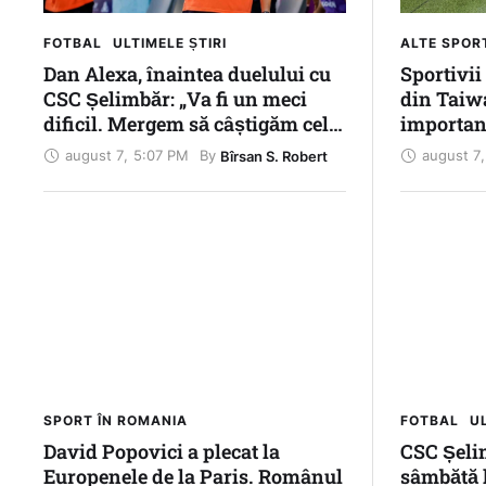
FOTBAL
ULTIMELE ȘTIRI
ALTE SPOR
Dan Alexa, înaintea duelului cu
Sportivii
CSC Șelimbăr: „Va fi un meci
din Taiwa
dificil. Mergem să câștigăm cele
important
trei puncte”
ajuns pân
august 7
,
5:07 PM
august 7
,
By 
Bîrsan S. Robert
Jocurilor
Copiilor
SPORT ÎN ROMANIA
FOTBAL
UL
David Popovici a plecat la
CSC Șeli
Europenele de la Paris. Românul
sâmbătă l