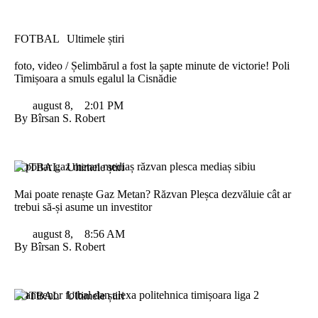
FOTBAL
Ultimele știri
foto, video / Șelimbărul a fost la șapte minute de victorie! Poli
Timișoara a smuls egalul la Cisnădie
august 8
,
2:01 PM
By 
Bîrsan S. Robert
FOTBAL
Ultimele știri
Mai poate renaște Gaz Metan? Răzvan Pleșca dezvăluie cât ar
trebui să-și asume un investitor
august 8
,
8:56 AM
By 
Bîrsan S. Robert
FOTBAL
Ultimele știri