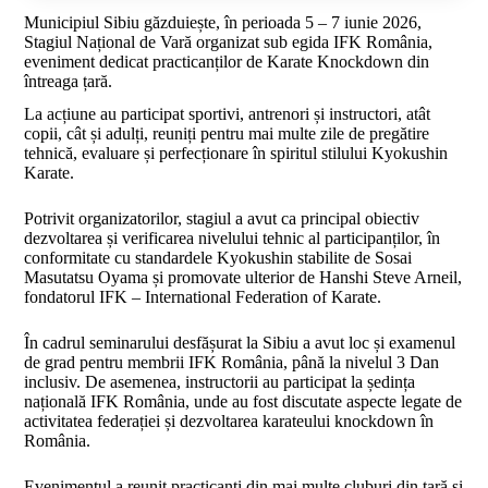
Municipiul Sibiu găzduiește, în perioada 5 – 7 iunie 2026,
Stagiul Național de Vară organizat sub egida IFK România,
eveniment dedicat practicanților de Karate Knockdown din
întreaga țară.
La acțiune au participat sportivi, antrenori și instructori, atât
copii, cât și adulți, reuniți pentru mai multe zile de pregătire
tehnică, evaluare și perfecționare în spiritul stilului Kyokushin
Karate.
Potrivit organizatorilor, stagiul a avut ca principal obiectiv
dezvoltarea și verificarea nivelului tehnic al participanților, în
conformitate cu standardele Kyokushin stabilite de Sosai
Masutatsu Oyama și promovate ulterior de Hanshi Steve Arneil,
fondatorul IFK – International Federation of Karate.
În cadrul seminarului desfășurat la Sibiu a avut loc și examenul
de grad pentru membrii IFK România, până la nivelul 3 Dan
inclusiv. De asemenea, instructorii au participat la ședința
națională IFK România, unde au fost discutate aspecte legate de
activitatea federației și dezvoltarea karateului knockdown în
România.
Evenimentul a reunit practicanți din mai multe cluburi din țară și