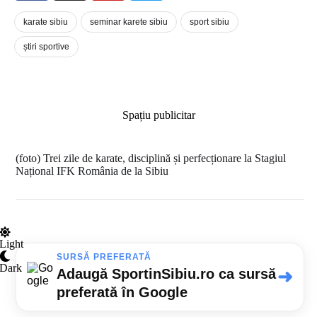
karate sibiu
seminar karete sibiu
sport sibiu
știri sportive
Spațiu publicitar
(foto) Trei zile de karate, disciplină și perfecționare la Stagiul
Național IFK România de la Sibiu
Light
SURSĂ PREFERATĂ
Dark
Adaugă SportinSibiu.ro ca sursă
➜
preferată în Google