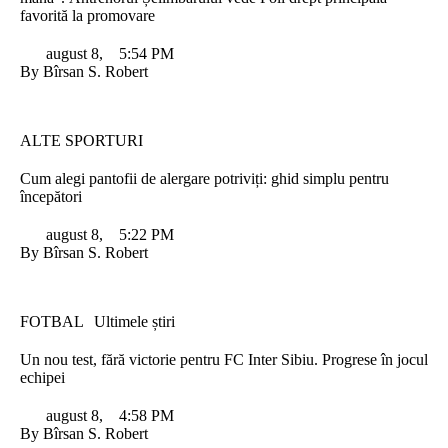
favorită la promovare
august 8
,
5:54 PM
By 
Bîrsan S. Robert
ALTE SPORTURI
Cum alegi pantofii de alergare potriviți: ghid simplu pentru
începători
august 8
,
5:22 PM
By 
Bîrsan S. Robert
FOTBAL
Ultimele știri
Un nou test, fără victorie pentru FC Inter Sibiu. Progrese în jocul
echipei
august 8
,
4:58 PM
By 
Bîrsan S. Robert