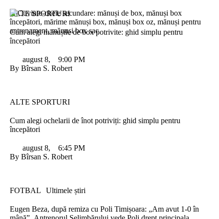
ALTE SPORTURI
Cum alegi mănușile de box potrivite: ghid simplu pentru
începători
august 8
,
9:00 PM
By 
Bîrsan S. Robert
ALTE SPORTURI
Cum alegi ochelarii de înot potriviți: ghid simplu pentru
începători
august 8
,
6:45 PM
By 
Bîrsan S. Robert
FOTBAL
Ultimele știri
Eugen Beza, după remiza cu Poli Timișoara: „Am avut 1-0 în
mână”. Antrenorul Șelimbărului vede Poli drept principala