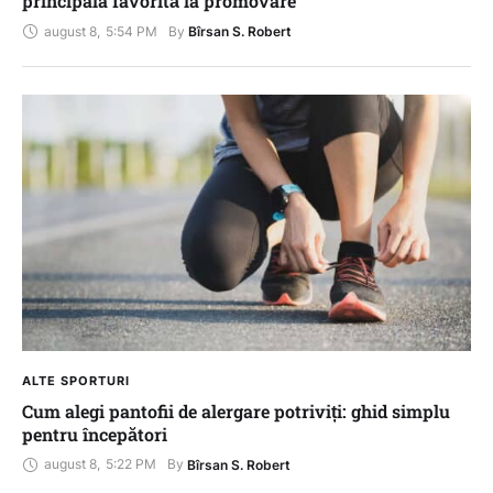
principala favorită la promovare
august 8
,
5:54 PM
By 
Bîrsan S. Robert
ALTE SPORTURI
Cum alegi pantofii de alergare potriviți: ghid simplu
pentru începători
august 8
,
5:22 PM
By 
Bîrsan S. Robert