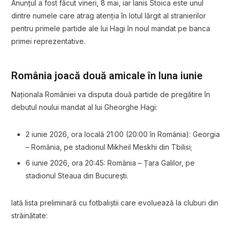
Anunțul a fost făcut vineri, 8 mai, iar Ianis Stoica este unul
dintre numele care atrag atenția în lotul lărgit al stranierilor
pentru primele partide ale lui Hagi în noul mandat pe banca
primei reprezentative.
România joacă două amicale în luna iunie
Naționala României va disputa două partide de pregătire în
debutul noului mandat al lui Gheorghe Hagi:
2 iunie 2026, ora locală 21:00 (20:00 în România): Georgia
– România, pe stadionul Mikheil Meskhi din Tbilisi;
6 iunie 2026, ora 20:45: România – Țara Galilor, pe
stadionul Steaua din București.
Iată lista preliminară cu fotbaliștii care evoluează la cluburi din
străinătate: