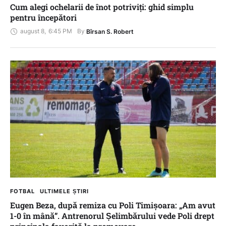
Cum alegi ochelarii de înot potriviți: ghid simplu
pentru începători
august 8
,
6:45 PM
By 
Bîrsan S. Robert
FOTBAL
ULTIMELE ȘTIRI
Eugen Beza, după remiza cu Poli Timișoara: „Am avut
1-0 în mână”. Antrenorul Șelimbărului vede Poli drept