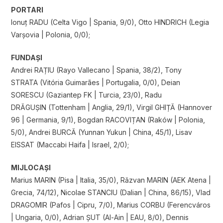
PORTARI
Ionuț RADU (Celta Vigo | Spania, 9/0), Otto HINDRICH (Legia
Varșovia | Polonia, 0/0);
FUNDAȘI
Andrei RAȚIU (Rayo Vallecano | Spania, 38/2), Tony
STRATA (Vitória Guimarães | Portugalia, 0/0), Deian
SORESCU (Gaziantep FK | Turcia, 23/0), Radu
DRĂGUȘIN (Tottenham | Anglia, 29/1), Virgil GHIȚĂ (Hannover
96 | Germania, 9/1), Bogdan RACOVIȚAN (Raków | Polonia,
5/0), Andrei BURCĂ (Yunnan Yukun | China, 45/1), Lisav
EISSAT (Maccabi Haifa | Israel, 2/0);
MIJLOCAȘI
Marius MARIN (Pisa | Italia, 35/0), Răzvan MARIN (AEK Atena |
Grecia, 74/12), Nicolae STANCIU (Dalian | China, 86/15), Vlad
DRAGOMIR (Pafos | Cipru, 7/0), Marius CORBU (Ferencváros
| Ungaria, 0/0), Adrian ȘUT (Al-Ain | EAU, 8/0), Dennis