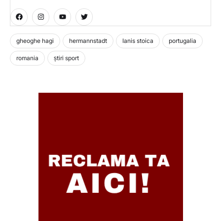
gheoghe hagi
hermannstadt
Ianis stoica
portugalia
romania
știri sport