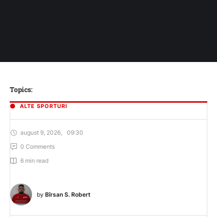
Topics:
ALTE SPORTURI
august 9, 2026
,
09:30
0
 Comments
6
 min read
by 
Bîrsan S. Robert