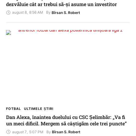
dezvăluie cât ar trebui să-și asume un investitor
august 8
,
8:56 AM
By 
Bîrsan S. Robert
FOTBAL
ULTIMELE ȘTIRI
Dan Alexa, înaintea duelului cu CSC Șelimbăr: „Va fi
un meci dificil. Mergem să câștigăm cele trei puncte”
august 7
,
5:07 PM
By 
Bîrsan S. Robert