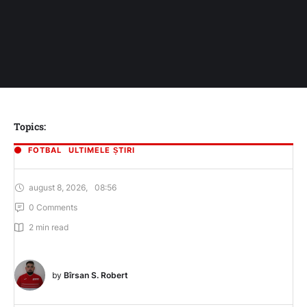
Topics:
FOTBAL
ULTIMELE ȘTIRI
august 8, 2026
,
08:56
0
 Comments
2
 min read
by 
Bîrsan S. Robert