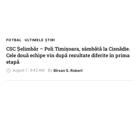
FOTBAL
ULTIMELE ȘTIRI
CSC Șelimbăr – Poli Timișoara, sâmbătă la Cisnădie.
Cele două echipe vin după rezultate diferite în prima
etapă
august 7
,
9:42 AM
By 
Bîrsan S. Robert