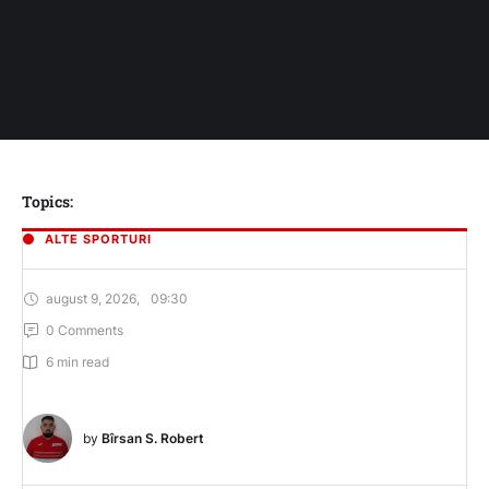
Topics:
ALTE SPORTURI
august 9, 2026
,
09:30
0
 Comments
6
 min read
by 
Bîrsan S. Robert