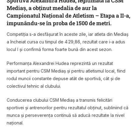
Sportiva Alexandra Hudea, legitimată la CSM
Mediaș, a obținut medalia de aur la
Campionatul Național de Atletism – Etapa a II-a,
impunându-se în proba de 1500 de metri.
Competiția s-a desfășurat în aceste zile, iar atleta din Mediaș
a încheiat cursa cu timpul de 4:29,86, rezultat care i-a adus
locul I și confirmă forma foarte bună din acest sezon.
Performanța Alexandrei Hudea reprezintă un rezultat
important pentru CSM Mediaș și pentru atletismul local, fiind
rodul muncii constante depuse atât de sportivă, cât și de
colectivul tehnic al clubului.
Conducerea clubului CSM Mediaș a transmis felicitări
sportivei și antrenorilor pentru rezultatul obținut, subliniind că
munca și perseverența continuă să aducă rezultate la nivel
național.