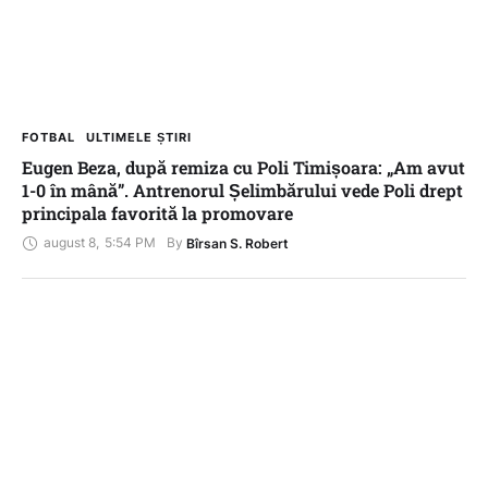
FOTBAL
ULTIMELE ȘTIRI
Eugen Beza, după remiza cu Poli Timișoara: „Am avut
1-0 în mână”. Antrenorul Șelimbărului vede Poli drept
principala favorită la promovare
august 8
,
5:54 PM
By 
Bîrsan S. Robert