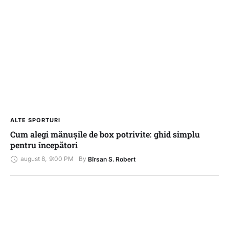
ALTE SPORTURI
Cum alegi mănușile de box potrivite: ghid simplu
pentru începători
august 8
,
9:00 PM
By 
Bîrsan S. Robert