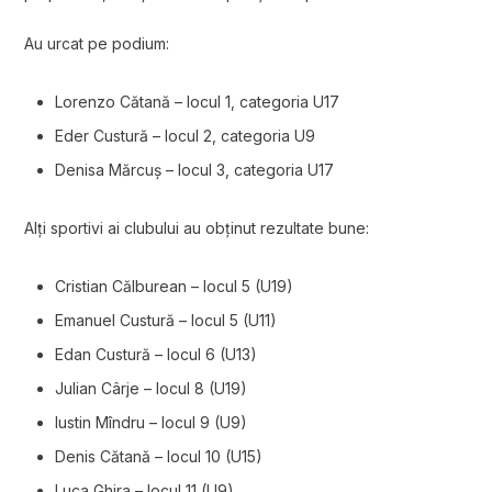
Au urcat pe podium:
Lorenzo Cătană – locul 1, categoria U17
Eder Custură – locul 2, categoria U9
Denisa Mărcuș – locul 3, categoria U17
Alți sportivi ai clubului au obținut rezultate bune:
Cristian Călburean – locul 5 (U19)
Emanuel Custură – locul 5 (U11)
Edan Custură – locul 6 (U13)
Julian Cârje – locul 8 (U19)
Iustin Mîndru – locul 9 (U9)
Denis Cătană – locul 10 (U15)
Luca Ghira – locul 11 (U9)