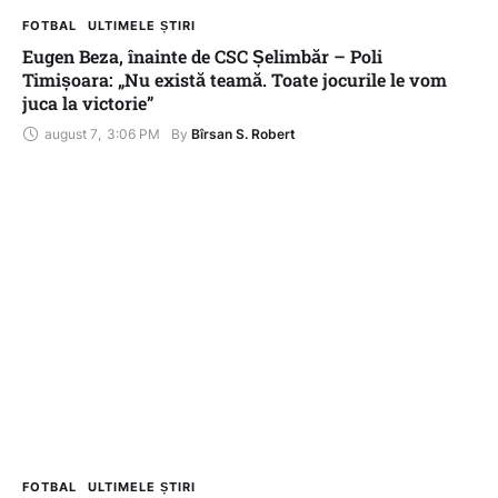
FOTBAL
ULTIMELE ȘTIRI
Eugen Beza, înainte de CSC Șelimbăr – Poli
Timișoara: „Nu există teamă. Toate jocurile le vom
juca la victorie”
august 7
,
3:06 PM
By 
Bîrsan S. Robert
FOTBAL
ULTIMELE ȘTIRI