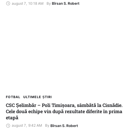
august 7
,
10:18 AM
By 
Bîrsan S. Robert
FOTBAL
ULTIMELE ȘTIRI
CSC Șelimbăr – Poli Timișoara, sâmbătă la Cisnădie.
Cele două echipe vin după rezultate diferite în prima
etapă
august 7
,
9:42 AM
By 
Bîrsan S. Robert