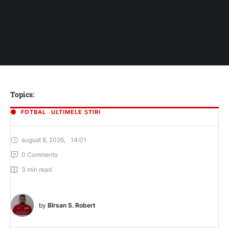
Topics:
FOTBAL
ULTIMELE ȘTIRI
august 8, 2026
,
14:01
0
 Comments
3
 min read
by 
Bîrsan S. Robert