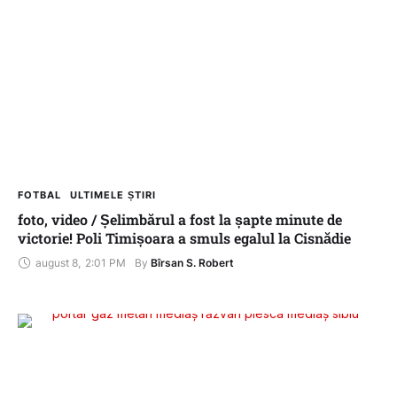
FOTBAL
ULTIMELE ȘTIRI
foto, video / Șelimbărul a fost la șapte minute de
victorie! Poli Timișoara a smuls egalul la Cisnădie
august 8
,
2:01 PM
By 
Bîrsan S. Robert