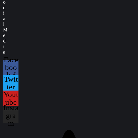
o
c
i
a
l
M
e
d
i
a
Face
boo
k-f
Twit
ter
Yout
ube
Insta
gra
m