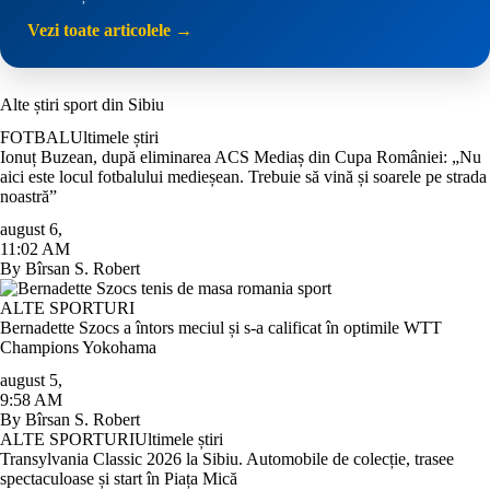
Vezi toate articolele →
Alte știri sport din Sibiu
FOTBAL
Ultimele știri
Ionuț Buzean, după eliminarea ACS Mediaș din Cupa României: „Nu
aici este locul fotbalului medieșean. Trebuie să vină și soarele pe strada
noastră”
august 6
,
11:02 AM
By
Bîrsan S. Robert
ALTE SPORTURI
Bernadette Szocs a întors meciul și s-a calificat în optimile WTT
Champions Yokohama
august 5
,
9:58 AM
By
Bîrsan S. Robert
ALTE SPORTURI
Ultimele știri
Transylvania Classic 2026 la Sibiu. Automobile de colecție, trasee
spectaculoase și start în Piața Mică