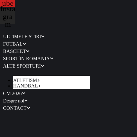
ube
Insta
gra
m
ULTIMELE ȘTIRI
FOTBAL
BASCHET
SPORT ÎN ROMANIA
ALTE SPORTURI
ATLETISM
HANDBAL
CM 2026
Despre noi
CONTACT