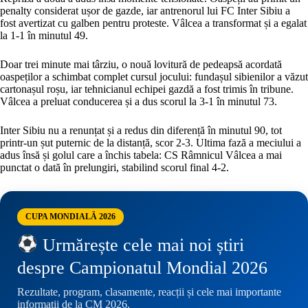
penalty considerat ușor de gazde, iar antrenorul lui FC Inter Sibiu a
fost avertizat cu galben pentru proteste. Vâlcea a transformat și a egalat
la 1-1 în minutul 49.
Doar trei minute mai târziu, o nouă lovitură de pedeapsă acordată
oaspeților a schimbat complet cursul jocului: fundașul sibienilor a văzut
cartonașul roșu, iar tehnicianul echipei gazdă a fost trimis în tribune.
Vâlcea a preluat conducerea și a dus scorul la 3-1 în minutul 73.
Inter Sibiu nu a renunțat și a redus din diferență în minutul 90, tot
printr-un șut puternic de la distanță, scor 2-3. Ultima fază a meciului a
adus însă și golul care a închis tabela: CS Râmnicul Vâlcea a mai
punctat o dată în prelungiri, stabilind scorul final 4-2.
CUPA MONDIALĂ 2026
Urmărește cele mai noi știri
despre Campionatul Mondial 2026
Rezultate, program, clasamente, reacții și cele mai importante
informații de la CM 2026.