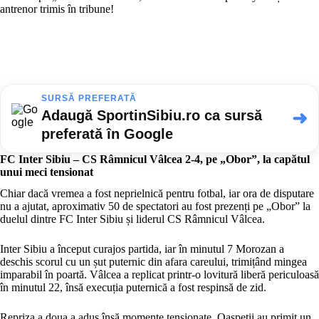
antrenor trimis în tribune!
SURSĂ PREFERATĂ
Adaugă SportinSibiu.ro ca sursă
➜
preferată în Google
FC Inter Sibiu – CS Râmnicul Vâlcea 2-4, pe „Obor”, la capătul
unui meci tensionat
Chiar dacă vremea a fost neprielnică pentru fotbal, iar ora de disputare
nu a ajutat, aproximativ 50 de spectatori au fost prezenți pe „Obor” la
duelul dintre FC Inter Sibiu și liderul CS Râmnicul Vâlcea.
Inter Sibiu a început curajos partida, iar în minutul 7 Morozan a
deschis scorul cu un șut puternic din afara careului, trimițând mingea
imparabil în poartă. Vâlcea a replicat printr-o lovitură liberă periculoasă
în minutul 22, însă execuția puternică a fost respinsă de zid.
Repriza a doua a adus însă momente tensionate. Oaspeții au primit un