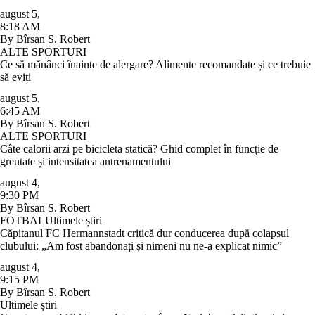
august 5
,
8:18 AM
By
Bîrsan S. Robert
ALTE SPORTURI
Ce să mănânci înainte de alergare? Alimente recomandate și ce trebuie
să eviți
august 5
,
6:45 AM
By
Bîrsan S. Robert
ALTE SPORTURI
Câte calorii arzi pe bicicleta statică? Ghid complet în funcție de
greutate și intensitatea antrenamentului
august 4
,
9:30 PM
By
Bîrsan S. Robert
FOTBAL
Ultimele știri
Căpitanul FC Hermannstadt critică dur conducerea după colapsul
clubului: „Am fost abandonați și nimeni nu ne-a explicat nimic”
august 4
,
9:15 PM
By
Bîrsan S. Robert
Ultimele știri