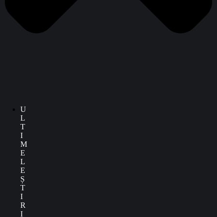
U
L
T
I
M
E
L
E
Ș
T
I
R
I