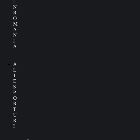
Î
N
R
O
M
A
N
I
A
A
L
T
E
S
P
O
R
T
U
R
I