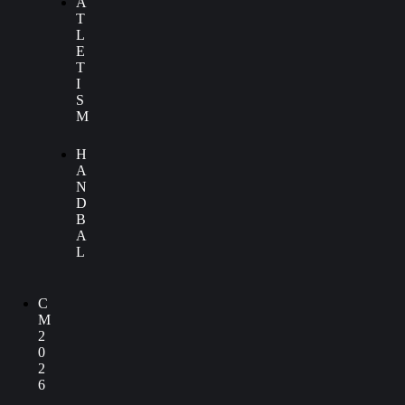
A
T
L
E
T
I
S
M
H
A
N
D
B
A
L
C
M
2
0
2
6