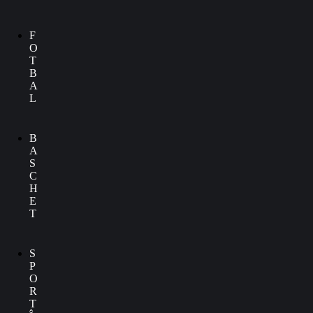
F
O
T
B
A
L
B
A
S
C
H
E
T
S
P
O
R
T