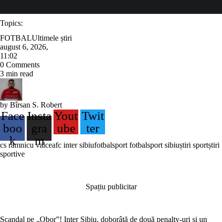
Topics:
FOTBAL
Ultimele știri
august 6, 2026
,
11:02
0
Comments
3
min read
by
Bîrsan S. Robert
Face
Insta
Yout
Twit
boo
gra
ube
ter
k
m
cs ramnicu valcea
fc inter sibiu
fotbal
sport fotbal
sport sibiu
știri sport
știri
sportive
Spațiu publicitar
Scandal pe „Obor”! Inter Sibiu, doborâtă de două penalty-uri și un