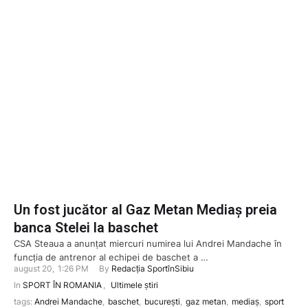
Un fost jucător al Gaz Metan Mediaș preia
banca Stelei la baschet
CSA Steaua a anunțat miercuri numirea lui Andrei Mandache în
funcția de antrenor al echipei de baschet a …
august 20
,
1:26 PM
By 
Redacția SportînSibiu
In 
SPORT ÎN ROMANIA
,
Ultimele știri
tags: 
Andrei Mandache
,
baschet
,
bucurești
,
gaz metan
,
mediaș
,
sport