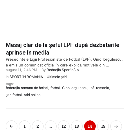
Mesaj clar de la șeful LPF după dezbaterile
aprinse în media
Președintele Ligii Profesioniste de Fotbal (LPF), Gino Iorgulescu,
a emis un comunicat oficial în care explică motivele din …
august 11
,
2:46 PM
By 
Redacția SportînSibiu
In 
SPORT ÎN ROMANIA
,
Ultimele știri
tags: 
federația romana de fotbal
,
fotbal
,
Gino Iorgulescu
,
lpf
,
romania
,
știri fotbal
,
știri online
1
2
…
12
13
14
15