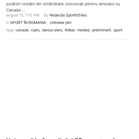
jucători români din străinătate convocați pentru amicalul cu
Canada …
august 15
,
1:10 PM
By 
Redacția SportînSibiu
In 
SPORT ÎN ROMANIA
,
Ultimele știri
tags: 
canada
,
cipru
,
darius olaru
,
fotbal
,
mediaș
,
preliminarii
,
sport