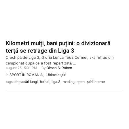
Kilometri mulți, bani puțini: o divizionară
terță se retrage din Liga 3
O echipă de Liga 3, Gloria Lunca Teuz Cermei, s-a retras din
campionat după ce a fost repartizată …
august 25
,
5:31 PM
By 
Bîrsan S. Robert
In 
SPORT ÎN ROMANIA
,
Ultimele știri
tags: 
deplasări lungi
,
fotbal
,
liga 3
,
mediaș
,
sport
,
știri interne