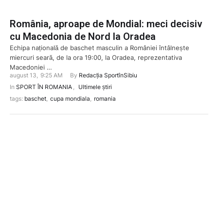
România, aproape de Mondial: meci decisiv
cu Macedonia de Nord la Oradea
Echipa națională de baschet masculin a României întâlnește
miercuri seară, de la ora 19:00, la Oradea, reprezentativa
Macedoniei …
august 13
,
9:25 AM
By 
Redacția SportînSibiu
In 
SPORT ÎN ROMANIA
,
Ultimele știri
tags: 
baschet
,
cupa mondiala
,
romania