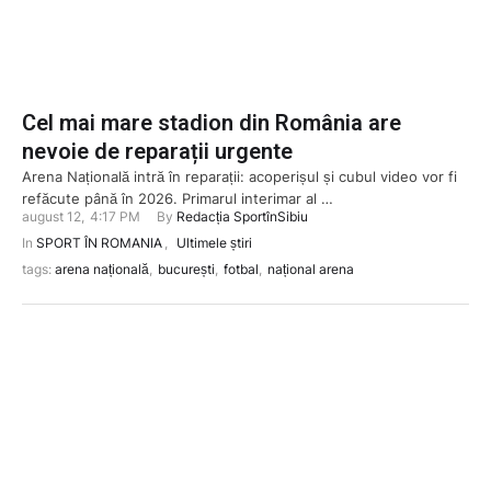
Cel mai mare stadion din România are
nevoie de reparații urgente
Arena Națională intră în reparații: acoperișul și cubul video vor fi
refăcute până în 2026. Primarul interimar al …
august 12
,
4:17 PM
By 
Redacția SportînSibiu
In 
SPORT ÎN ROMANIA
,
Ultimele știri
tags: 
arena națională
,
bucurești
,
fotbal
,
național arena