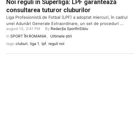
Noi reguli în Superligă: LPF garantează
consultarea tuturor cluburilor
Liga Profesionistă de Fotbal (LPF) a adoptat miercuri, în cadrul
unei Adunări Generale Extraordinare, un set de proceduri …
august 13
,
2:41 PM
By 
Redacția SportînSibiu
In 
SPORT ÎN ROMANIA
,
Ultimele știri
tags: 
cluburi
,
liga 1
,
lpf
,
reguli noi