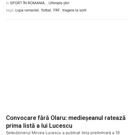
In 
SPORT ÎN ROMANIA
,
Ultimele știri
tags: 
cupa romaniei
,
fotbal
,
FRF
,
tragere la sorti
Convocare fără Olaru: medieșeanul ratează
prima listă a lui Lucescu
Selecționerul Mircea Lucescu a publicat lista preliminară a 19