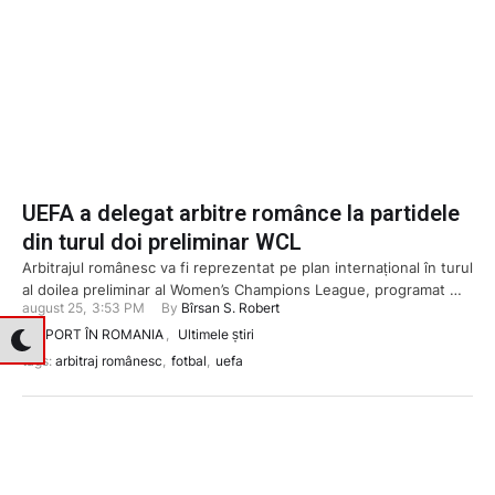
UEFA a delegat arbitre românce la partidele
din turul doi preliminar WCL
Arbitrajul românesc va fi reprezentat pe plan internațional în turul
al doilea preliminar al Women’s Champions League, programat …
august 25
,
3:53 PM
By 
Bîrsan S. Robert
In 
SPORT ÎN ROMANIA
,
Ultimele știri
tags: 
arbitraj românesc
,
fotbal
,
uefa