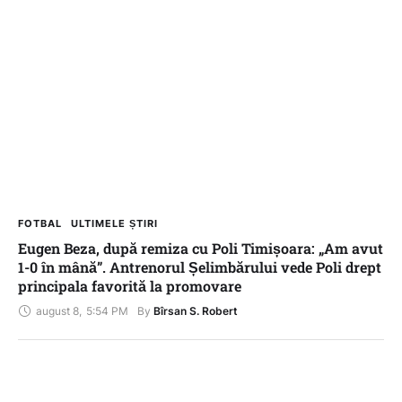
FOTBAL
ULTIMELE ȘTIRI
Eugen Beza, după remiza cu Poli Timișoara: „Am avut
1-0 în mână”. Antrenorul Șelimbărului vede Poli drept
principala favorită la promovare
august 8
,
5:54 PM
By 
Bîrsan S. Robert