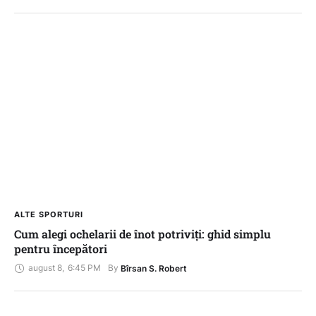
ALTE SPORTURI
Cum alegi ochelarii de înot potriviți: ghid simplu
pentru începători
august 8
,
6:45 PM
By 
Bîrsan S. Robert