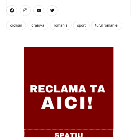
ciclism
craiova
romania
sport
turul romaniei