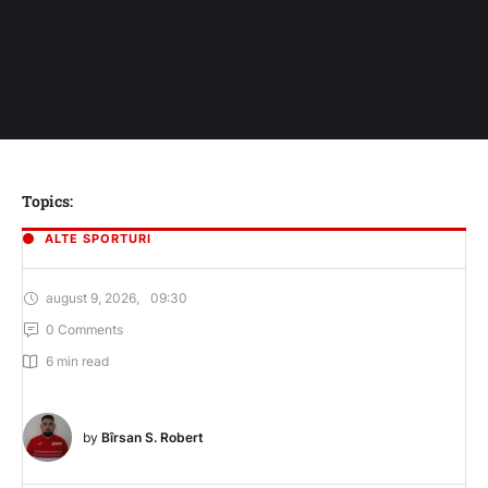
Topics:
ALTE SPORTURI
august 9, 2026
,
09:30
0
 Comments
6
 min read
by 
Bîrsan S. Robert