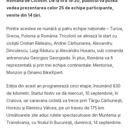
Română de Ciclism. De la ora 19:30, publicul va putea
vedea prezentarea celor 25 de echipe participante,
venite din 14 țări.
Printre acestea se numără și patru echipe naționale – Turcia,
Grecia, Polonia și România. Tricolorii se aliniază la start cu
cicliștii Cristian Răileanu, Andrei Cărbunarea, Alexandru
Dinculescu, Luigi Răducu și Alexandru Husariu, sub comanda
antrenorului Georgios Georgiadis. În plus, România va fi
reprezentată și prin trei echipe continentale: Mentorise,
Monzon și Dinamo BikeXpert.
Ediția din acest an programează cinci etape, însumând 830
de kilometri. Startul festiv se dă miercuri, 10 septembrie, în
Craiova, iar caravana ciclistă va trece prin Târgu Cărbunești,
Horezu și Râmnicu Vâlcea, pe un traseu de 175 km.
Următoarele zile aduc rutele spectaculoase din Muntenia și
Transilvania, cu finalul în București, duminică, 14 septembrie.