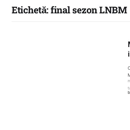
Etichetă:
final sezon LNBM
C
M
m
t
b