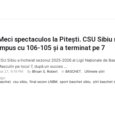
Meci spectaculos la Pitești. CSU Sibiu 
impus cu 106-105 și a terminat pe 7
SU Sibiu a încheiat sezonul 2025-2026 al Ligii Naționale de Ba
asculin pe locul 7, după un succes …
ai 27
,
9:19 PM
By 
Bîrsan S. Robert
In 
BASCHET
,
Ultimele știri
ags: 
aschet
,
csu sibiu
,
final sezon LNBM
,
sport baschet sibiu
,
știri baschet 