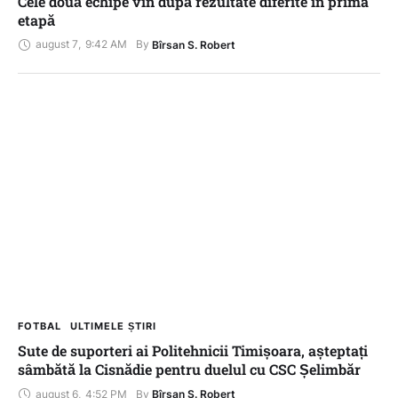
Cele două echipe vin după rezultate diferite în prima
etapă
august 7
,
9:42 AM
By 
Bîrsan S. Robert
FOTBAL
ULTIMELE ȘTIRI
Sute de suporteri ai Politehnicii Timișoara, așteptați
sâmbătă la Cisnădie pentru duelul cu CSC Șelimbăr
august 6
,
4:52 PM
By 
Bîrsan S. Robert