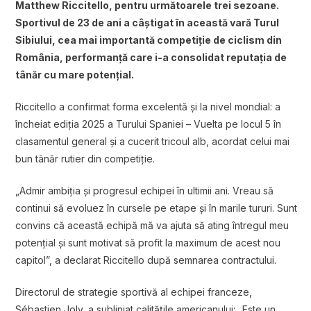
Matthew Riccitello, pentru următoarele trei sezoane.
Sportivul de 23 de ani a câștigat în această vară Turul
Sibiului, cea mai importantă competiție de ciclism din
România, performanță care i-a consolidat reputația de
tânăr cu mare potențial.
Riccitello a confirmat forma excelentă și la nivel mondial: a
încheiat ediția 2025 a Turului Spaniei – Vuelta pe locul 5 în
clasamentul general și a cucerit tricoul alb, acordat celui mai
bun tânăr rutier din competiție.
„Admir ambiția și progresul echipei în ultimii ani. Vreau să
continui să evoluez în cursele pe etape și în marile tururi. Sunt
convins că această echipă mă va ajuta să ating întregul meu
potențial și sunt motivat să profit la maximum de acest nou
capitol”, a declarat Riccitello după semnarea contractului.
Directorul de strategie sportivă al echipei franceze,
Sébastien Joly, a subliniat calitățile americanului: „Este un