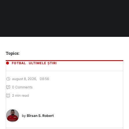
Topics:
FOTBAL
ULTIMELE ȘTIRI
august 8, 2026
,
08:56
0
 Comments
2
 min read
by 
Bîrsan S. Robert