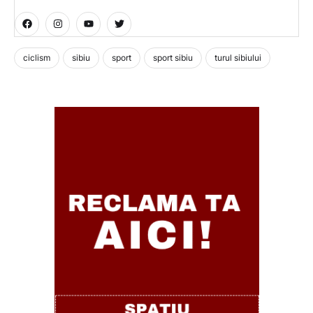
ciclism
sibiu
sport
sport sibiu
turul sibiului