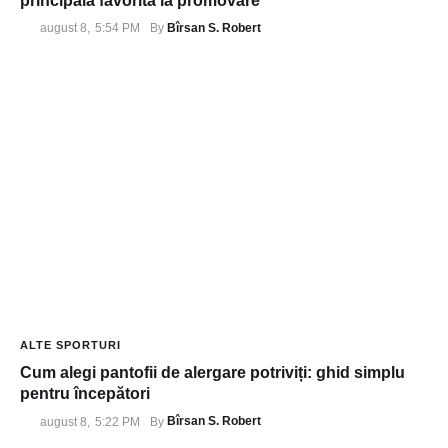
principala favorită la promovare
Bîrsan S. Robert
august 8
,
5:54 PM
By 
ALTE SPORTURI
Cum alegi pantofii de alergare potriviți: ghid simplu
pentru începători
Bîrsan S. Robert
august 8
,
5:22 PM
By 