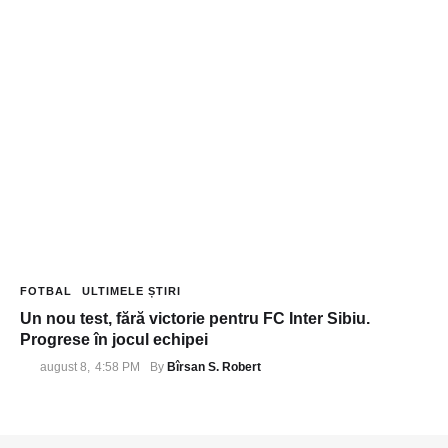
FOTBAL
ULTIMELE ȘTIRI
Un nou test, fără victorie pentru FC Inter Sibiu.
Progrese în jocul echipei
Bîrsan S. Robert
august 8
,
4:58 PM
By 