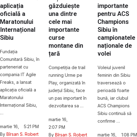
aplicația
găzduiește
importante
oficială a
una dintre
pentru ACS
Maratonului
cele mai
Champions
Internațional
importante
Sibiu în
Sibiu
curse
campionatele
montane din
naționale de
Fundația
țară
volei
Comunitară Sibiu, în
parteneriat cu
Competiția de trail
Voleiul juvenil
compania IT Agile
running Urme pe
feminin din Sibiu
Freaks, a lansat
Play, organizată în
traversează o
aplicația oficială a
județul Sibiu, face
perioadă foarte
Maratonului
un pas important în
bună, iar clubul
Internațional Sibiu,
dezvoltarea sa …
ACS Champions
…
Sibiu continuă să
martie 16
,
confirme …
martie 16
,
5:21 PM
2:07 PM
By 
Bîrsan S. Robert
By 
Bîrsan S. Robert
martie 16
,
1:08 PM