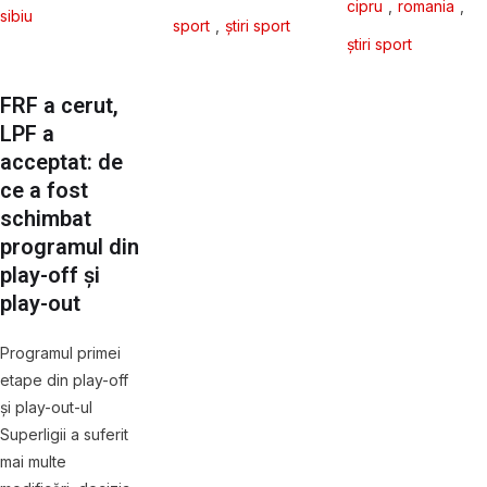
cipru
,
romania
,
sibiu
sport
,
știri sport
știri sport
FRF a cerut,
LPF a
acceptat: de
ce a fost
schimbat
programul din
play-off și
play-out
Programul primei
etape din play-off
și play-out-ul
Superligii a suferit
mai multe