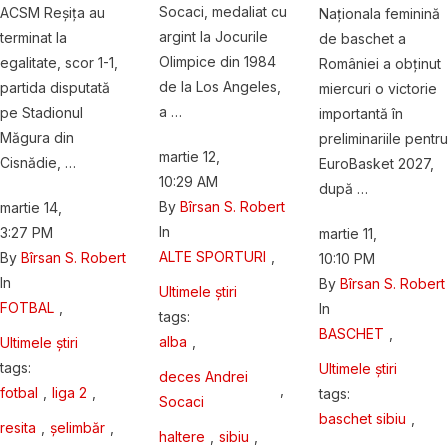
Socaci, medaliat cu
ACSM Reșița au
Naţionala feminină
argint la Jocurile
terminat la
de baschet a
Olimpice din 1984
egalitate, scor 1-1,
României a obţinut
de la Los Angeles,
partida disputată
miercuri o victorie
a …
pe Stadionul
importantă în
Măgura din
preliminariile pentru
martie 12
,
Cisnădie, …
EuroBasket 2027,
10:29 AM
după …
By 
Bîrsan S. Robert
martie 14
,
In 
3:27 PM
martie 11
,
ALTE SPORTURI
,
By 
Bîrsan S. Robert
10:10 PM
In 
By 
Bîrsan S. Robert
Ultimele știri
FOTBAL
,
In 
tags: 
BASCHET
,
alba
,
Ultimele știri
tags: 
Ultimele știri
deces Andrei 
,
fotbal
,
liga 2
,
tags: 
Socaci
baschet sibiu
,
resita
,
șelimbăr
,
haltere
,
sibiu
,