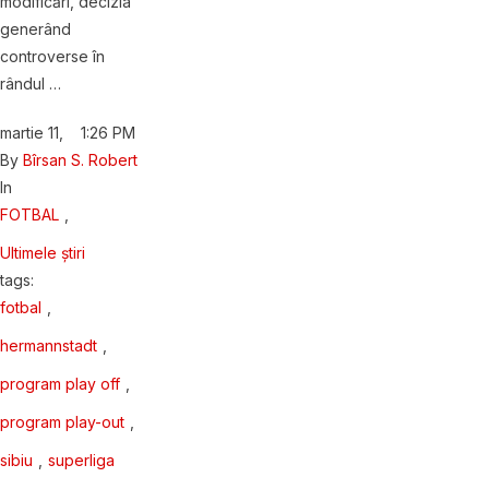
modificări, decizia
generând
controverse în
rândul …
martie 11
,
1:26 PM
By 
Bîrsan S. Robert
In 
FOTBAL
,
Ultimele știri
tags: 
fotbal
,
hermannstadt
,
program play off
,
program play-out
,
sibiu
,
superliga