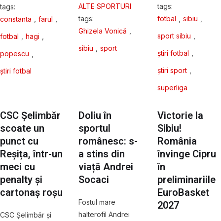
ALTE SPORTURI
tags: 
tags: 
tags: 
fotbal
,
sibiu
,
constanta
,
farul
,
Ghizela Vonică
,
sport sibiu
,
fotbal
,
hagi
,
sibiu
,
sport
știri fotbal
,
popescu
,
știri sport
,
știri fotbal
superliga
CSC Șelimbăr
Doliu în
Victorie la
scoate un
sportul
Sibiu!
punct cu
românesc: s-
România
Reșița, într-un
a stins din
învinge Cipru
meci cu
viață Andrei
în
penalty și
Socaci
preliminariile
cartonaș roșu
EuroBasket
Fostul mare
2027
halterofil Andrei
CSC Șelimbăr și