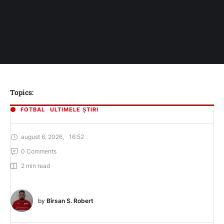
Topics:
FOTBAL
ULTIMELE ȘTIRI
august 6, 2026
,
16:52
0
 Comments
2
 min read
by 
Bîrsan S. Robert