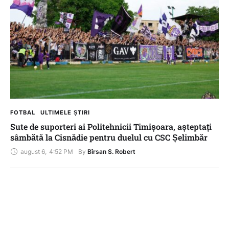
FOTBAL
ULTIMELE ȘTIRI
Sute de suporteri ai Politehnicii Timișoara, așteptați
sâmbătă la Cisnădie pentru duelul cu CSC Șelimbăr
august 6
,
4:52 PM
By 
Bîrsan S. Robert