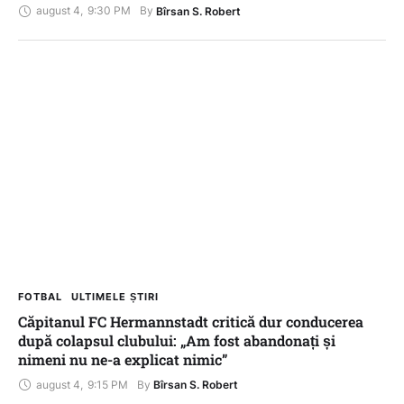
august 4
,
9:30 PM
By 
Bîrsan S. Robert
FOTBAL
ULTIMELE ȘTIRI
Căpitanul FC Hermannstadt critică dur conducerea
după colapsul clubului: „Am fost abandonați și
nimeni nu ne-a explicat nimic”
august 4
,
9:15 PM
By 
Bîrsan S. Robert