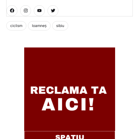
ciclism
loamneș
sibiu