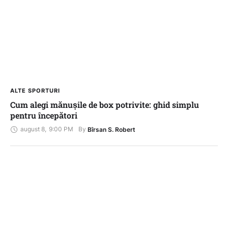
ALTE SPORTURI
Cum alegi mănușile de box potrivite: ghid simplu
pentru începători
august 8
,
9:00 PM
By 
Bîrsan S. Robert