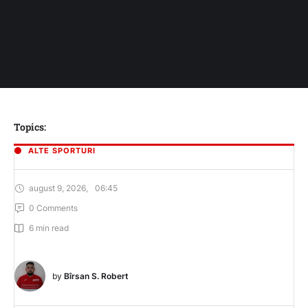
Topics:
ALTE SPORTURI
august 9, 2026
,
06:45
0
 Comments
6
 min read
by 
Bîrsan S. Robert