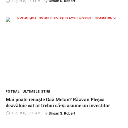
august 8
,
2:01 PM
By 
Bîrsan S. Robert
FOTBAL
ULTIMELE ȘTIRI
Mai poate renaște Gaz Metan? Răzvan Pleșca
dezvăluie cât ar trebui să-și asume un investitor
august 8
,
8:56 AM
By 
Bîrsan S. Robert