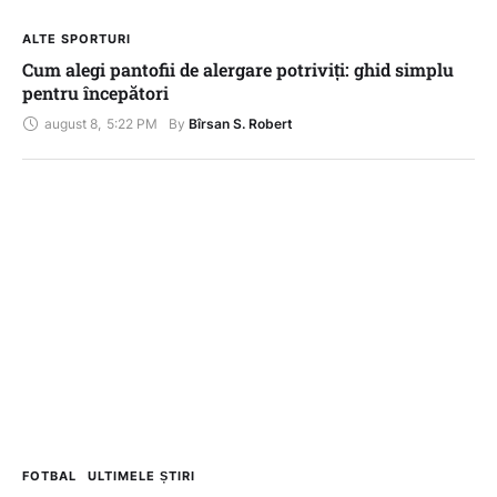
ALTE SPORTURI
Cum alegi pantofii de alergare potriviți: ghid simplu
pentru începători
august 8
,
5:22 PM
By 
Bîrsan S. Robert
FOTBAL
ULTIMELE ȘTIRI