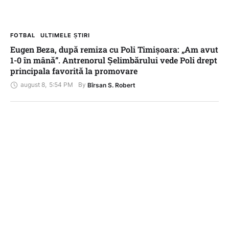
FOTBAL
ULTIMELE ȘTIRI
Eugen Beza, după remiza cu Poli Timișoara: „Am avut
1-0 în mână”. Antrenorul Șelimbărului vede Poli drept
principala favorită la promovare
august 8
,
5:54 PM
By 
Bîrsan S. Robert