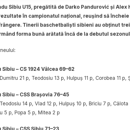
du Sibiu U15, pregătită de Darko Pandurović și Alex 
ezultate în campionatul național, reușind să încheie 
rângere. Tinerii baschetbaliști sibieni au obținut trei 
irmând forma bună arătată încă de la debutul sezonul
neului:
 Sibiu – CS 1924 Vâlcea 69–62
 Dumitru 21 p, Teodosiu 13 p, Hulpuș 11 p, Corobea 11 p, 
 Sibiu – CSS Brașovia 76–45
 Teodosiu 14 p, Vlad 12 p, Hulpuș 10 p, Briciu 7 p, Călot
ru 5 p, Popa 5 p, Mitea 2 p
Sibiu – CSS Sibiu 71–23