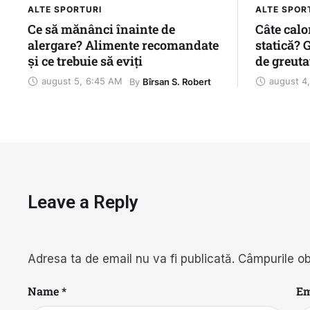
ALTE SPORTURI
ALTE SPOR
Ce să mănânci înainte de
Câte calor
alergare? Alimente recomandate
statică? 
și ce trebuie să eviți
de greuta
antrenam
august 5
,
6:45 AM
august 4
,
By 
Bîrsan S. Robert
Leave a Reply
Adresa ta de email nu va fi publicată.
Câmpurile ob
Name *
Em