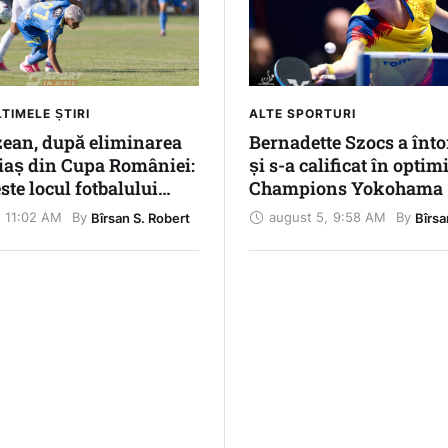
TIMELE ȘTIRI
ALTE SPORTURI
zean, după eliminarea
Bernadette Szocs a înto
aș din Cupa României:
și s-a calificat în opti
ste locul fotbalului
Champions Yokohama
. Trebuie să vină și
11:02 AM
august 5
,
9:58 AM
By 
By 
Bîrsan S. Robert
Bîrsa
e strada noastră”