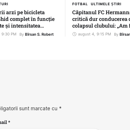
TURI
FOTBAL
ULTIMELE ȘTIRI
ii arzi pe bicicleta
Căpitanul FC Hermann
Ghid complet în funcție
critică dur conducerea
te și intensitatea
colapsul clubului: „Am 
entului
abandonați și nimeni n
9:30 PM
august 4
,
9:15 PM
By 
By 
Bîrsan S. Robert
Bîrsa
explicat nimic”
ligatorii sunt marcate cu
*
ail *