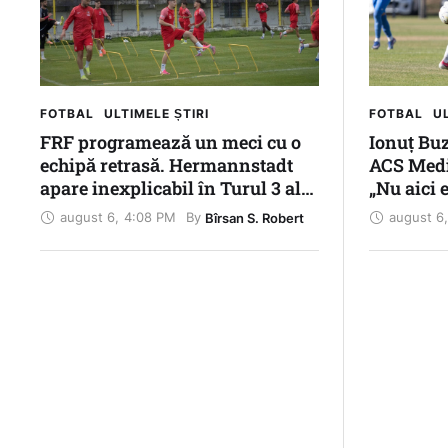
FOTBAL
ULTIMELE ȘTIRI
FOTBAL
UL
FRF programează un meci cu o
Ionuț Bu
echipă retrasă. Hermannstadt
ACS Medi
apare inexplicabil în Turul 3 al
„Nu aici e
Cupei României
medieșean
august 6
,
4:08 PM
august 6
,
By 
Bîrsan S. Robert
soarele p