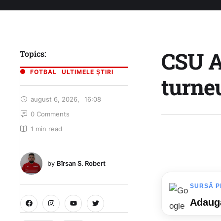
CSU A
Topics:
FOTBAL
ULTIMELE ȘTIRI
turne
august 6, 2026
,
16:08
0
 Comments
1
 min read
by 
Bîrsan S. Robert
SURSĂ P
Adaugă