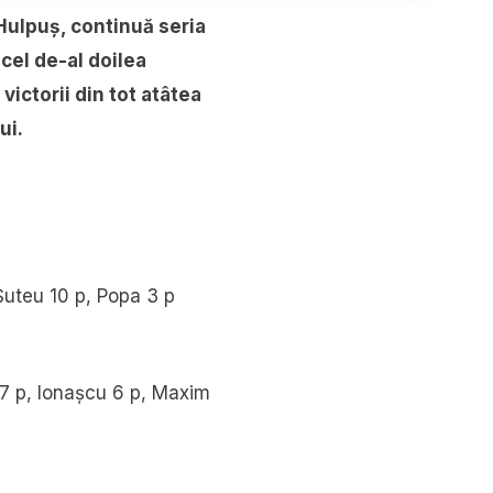
Hulpuș, continuă seria
cel de-al doilea
victorii din tot atâtea
ui.
Șuteu 10 p, Popa 3 p
a 7 p, Ionașcu 6 p, Maxim