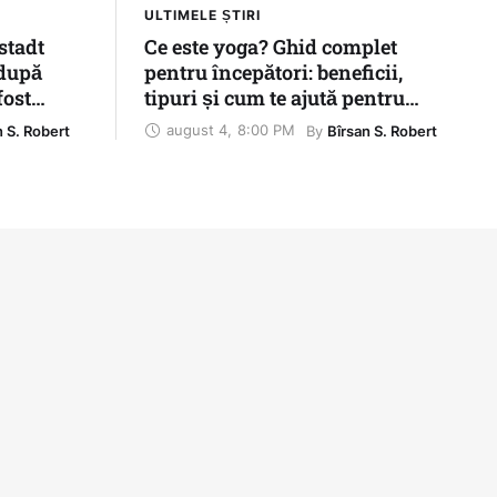
ULTIMELE ȘTIRI
stadt
Ce este yoga? Ghid complet
 după
pentru începători: beneficii,
fost
tipuri și cum te ajută pentru
u ne-a
sănătate
august 4
,
8:00 PM
By 
n S. Robert
Bîrsan S. Robert