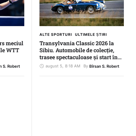
ALTE SPORTURI
ULTIMELE ȘTIRI
rs meciul
Transylvania Classic 2026 la
mile WTT
Sibiu. Automobile de colecție,
trasee spectaculoase și start în
Piața Mică
august 5
,
8:18 AM
By 
n S. Robert
Bîrsan S. Robert