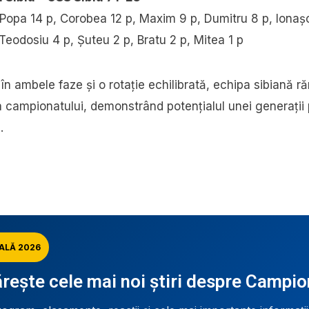
 Popa 14 p, Corobea 12 p, Maxim 9 p, Dumitru 8 p, Ionaș
 Teodosiu 4 p, Șuteu 2 p, Bratu 2 p, Mitea 1 p
 în ambele faze și o rotație echilibrată, echipa sibiană 
 a campionatului, demonstrând potențialul unei generații
.
ALĂ 2026
ește cele mai noi știri despre Campi