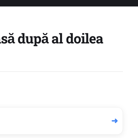
să după al doilea
➜