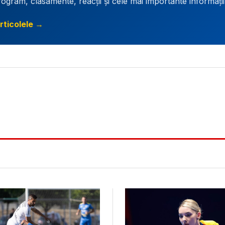
rogram, clasamente, reacții și cele mai importante informați
rticolele →