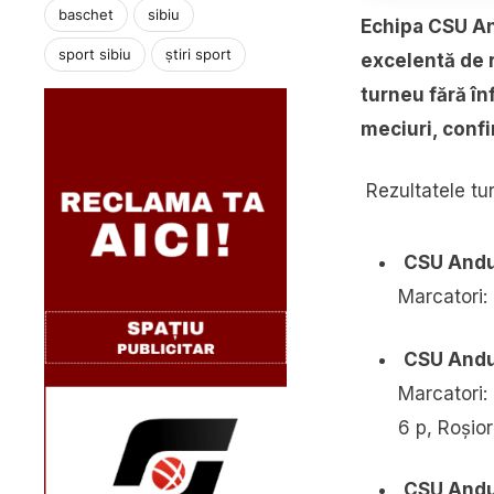
baschet
sibiu
Echipa CSU An
sport sibiu
știri sport
excelentă de r
turneu fără înf
meciuri, conf
Rezultatele tur
CSU Andu
Marcatori:
CSU Andu
Marcatori:
6 p, Roșio
CSU Andu 