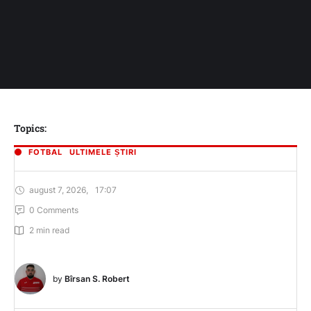
Topics:
FOTBAL
ULTIMELE ȘTIRI
august 7, 2026
,
17:07
0
 Comments
2
 min read
by 
Bîrsan S. Robert