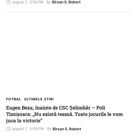
august 7
,
3:16 PM
By 
Bîrsan S. Robert
FOTBAL
ULTIMELE ȘTIRI
Eugen Beza, înainte de CSC Șelimbăr – Poli
Timișoara: „Nu există teamă. Toate jocurile le vom
juca la victorie”
august 7
,
3:06 PM
By 
Bîrsan S. Robert