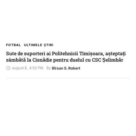
FOTBAL
ULTIMELE ȘTIRI
Sute de suporteri ai Politehnicii Timișoara, așteptați
sâmbătă la Cisnădie pentru duelul cu CSC Șelimbăr
august 6
,
4:52 PM
By 
Bîrsan S. Robert