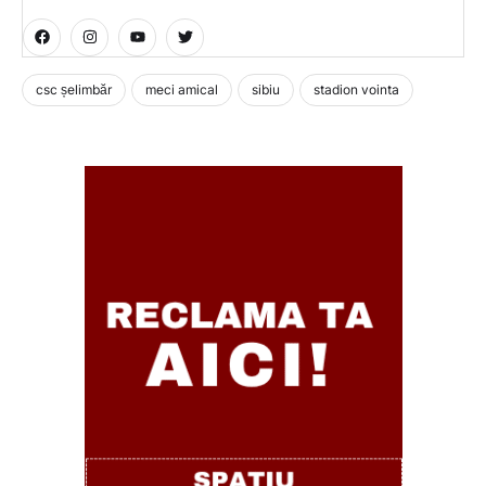
csc șelimbăr
meci amical
sibiu
stadion vointa