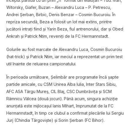
început partida cu un prim „11” format din Măluțan – Tud. Ivan,
Witorsky, Giafer, Buzan – Alexandru Luca – P. Petrescu,
Andrei Șerban, Birbic, Denis Benzar – Cosmin Bucuroiu. În
repriza secundă, Beza a folosit un lot mai extins, printre
jucătorii intrați fiind și Yarin Beza, fiul antrenorului, dar și Obed
Ankrah și Patrick Ntim, reveniți de la FC Hermannstadt.
Golurile au fost marcate de Alexandru Luca, Cosmin Bucuroiu
(hat-trick) și Patrick Ntim, iar meciul a reprezentat un prim test
util înainte de reluarea campionatului.
În perioada următoare, Șelimbăr are programate încă șapte
partide amicale, cu CSM Unirea Alba Iulia, Inter Stars Sibiu,
AFC ASA Târgu Mureș, CIL Blaj, CSC Dumbrăvița și SCM
Râmnicu Vâlcea (două jocuri). Până acum, singura achiziție
anunțată este mijlocașul Ianis Mihart, împrumutat de la FC
Hermannstadt, în timp ce clubul a confirmat plecările lui Sergiu
Jurj (Chindia Târgoviște) și Sorin Șerban (FC Bihor).