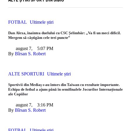
ALTE ȘTIRI SPORT DIN SIBIU
FOTBAL
Ultimele știri
Dan Alexa, înaintea duelului cu CSC Șelimbăr: „Va fi un meci dificil.
Mergem să câștigăm cele trei puncte”
august 7
,
5:07 PM
By 
Bîrsan S. Robert
ALTE SPORTURI
Ultimele știri
Sportivii din Mediaș s-au întors din Taiwan cu rezultate importante.
Echipa de fotbal a ajuns până în semifinalele Jocurilor Internaționale
ale Copiilor
august 7
,
3:16 PM
By 
Bîrsan S. Robert
FOTBAL
Ultimele știri