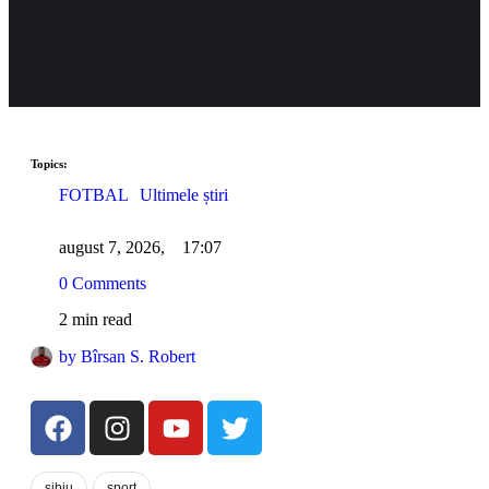
Topics:
FOTBAL
Ultimele știri
august 7, 2026
,
17:07
0
 Comments
2
 min read
by 
Bîrsan S. Robert
sibiu
sport