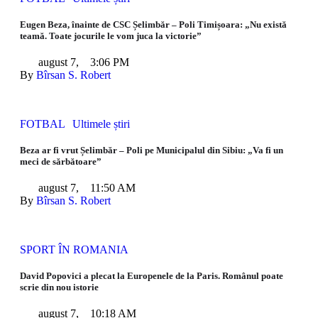
Eugen Beza, înainte de CSC Șelimbăr – Poli Timișoara: „Nu există
teamă. Toate jocurile le vom juca la victorie”
august 7
,
3:06 PM
By 
Bîrsan S. Robert
FOTBAL
Ultimele știri
Beza ar fi vrut Șelimbăr – Poli pe Municipalul din Sibiu: „Va fi un
meci de sărbătoare”
august 7
,
11:50 AM
By 
Bîrsan S. Robert
SPORT ÎN ROMANIA
David Popovici a plecat la Europenele de la Paris. Românul poate
scrie din nou istorie
august 7
,
10:18 AM