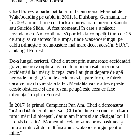
imediat”, povestește Forrest.
Chad Forrest a participat la primul Campionat Mondial de
Wakeboarding pe cablu în 2001, la Duisburg, Germania, iar
în 2003 a uimit lumea cu trick-uri inovatoare precum S-mobe
sau Suicide Slide. „A fost momentul în care s-a născut
legenda mea. Am continuat să particip la competiții timp de 25
de ani și să călătoresc în Europa, unde wakeboardingul pe
cablu primește o recunoaștere mai mare decât acasă în SUA”,
a adăugat Forrest.
De-a lungul carierei, Chad a trecut prin numeroase accidentări
grave, inclusiv ruptura ligamentului încrucișat anterior și
accidentări la umăr și biceps, care l-au ținut departe de apă
perioade lungi. „Când te accidentezi, apare frica, te întrebi
dacă vei mai fi vreodată la fel. Mentalitatea de a trece peste
aceste obstacole și de a reveni pe apă este ceea ce face
diferența”, explică Forrest.
În 2017, la primul Campionat Pan Am, Chad a demonstrat
încă o dată determinarea sa: „Chiar înainte de concurs mi-am
rupt umărul și bicepsul, dar m-am întors și am câștigat locul 1
la divizia Latină. Momentul acela mi-a reaprins pasiunea și
mi-a amintit cât de mult înseamnă wakeboardingul pentru
mine.”