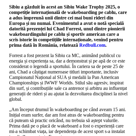
Sibiu a găzduit în acest an Sibiu Wake Trophy 2025, o
competiție internațională de wakeboarding pe cablu, care
a adus împreună unii dintre cei mai buni rideri din
Europa și nu numai. Evenimentul a avut o notă specială
datorită prezenței lui Chad Forrest, unul dintre pionierii
wakeboardingului pe cablu și sportiv american care a
scris istorie în competițiile internaționale, venind pentru
prima dată în România, relatează
Redbull.com
.
Forrest a fost prezent la Sibiu ca MC, animând publicul cu
energia și experiența sa, dar a demonstrat și pe apă de ce este
considerat o legendă a sportului. În cariera sa de peste 25 de
ani, Chad a câștigat numeroase titluri importante, inclusiv
Campionatul Național al SUA și medalii la Pan American
Championships și IWWF Worlds. Stilul său agresiv, inspirat
din surf, și contribuțiile sale ca antrenor și arbitru au influențat
generații de rideri și au ajutat la dezvoltarea disciplinei la nivel
global.
„Am început drumul în wakeboarding pe când aveam 15 ani.
Inițial eram surfer, dar am fost atras de wakeboarding pentru
că puteam să practic oricând, nu trebuia să aștept valurile.
Prima dată pe o placă de wakeboard a fost o experiență care
mi-a schimbat viața, iar dependența de acest sport s-a instalat