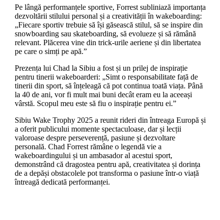
Pe lângă performanțele sportive, Forrest subliniază importanța
dezvoltării stilului personal și a creativității în wakeboarding:
„Fiecare sportiv trebuie să își găsească stilul, să se inspire din
snowboarding sau skateboarding, să evolueze și să rămână
relevant. Plăcerea vine din trick-urile aeriene și din libertatea
pe care o simți pe apă.”
Prezența lui Chad la Sibiu a fost și un prilej de inspirație
pentru tinerii wakeboarderi: „Simt o responsabilitate față de
tinerii din sport, să înțeleagă că pot continua toată viața. Până
la 40 de ani, vor fi mult mai buni decât eram eu la aceeași
vârstă. Scopul meu este să fiu o inspirație pentru ei.”
Sibiu Wake Trophy 2025 a reunit rideri din întreaga Europă și
a oferit publicului momente spectaculoase, dar și lecții
valoroase despre perseverență, pasiune și dezvoltare
personală. Chad Forrest rămâne o legendă vie a
wakeboardingului și un ambasador al acestui sport,
demonstrând că dragostea pentru apă, creativitatea și dorința
de a depăși obstacolele pot transforma o pasiune într-o viață
întreagă dedicată performanței.