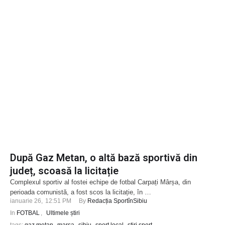
După Gaz Metan, o altă bază sportivă din
județ, scoasă la licitație
Complexul sportiv al fostei echipe de fotbal Carpați Mârșa, din
perioada comunistă, a fost scos la licitație, în …
ianuarie 26
,
12:51 PM
By 
Redacția SportînSibiu
In 
FOTBAL
,
Ultimele știri