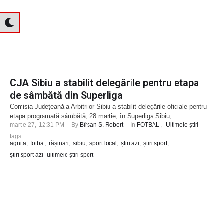
CJA Sibiu a stabilit delegările pentru etapa
de sâmbătă din Superliga
Comisia Județeană a Arbitrilor Sibiu a stabilit delegările oficiale pentru
etapa programată sâmbătă, 28 martie, în Superliga Sibiu, …
martie 27
,
12:31 PM
By 
Bîrsan S. Robert
In 
FOTBAL
,
Ultimele știri
tags: 
agnita
,
fotbal
,
rășinari
,
sibiu
,
sport local
,
știri azi
,
știri sport
,
știri sport azi
,
ultimele știri sport