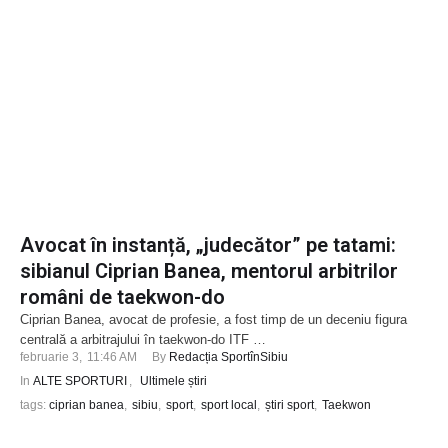
Avocat în instanță, „judecător” pe tatami:
sibianul Ciprian Banea, mentorul arbitrilor
români de taekwon-do
Ciprian Banea, avocat de profesie, a fost timp de un deceniu figura
centrală a arbitrajului în taekwon-do ITF …
februarie 3
,
11:46 AM
By 
Redacția SportînSibiu
In 
ALTE SPORTURI
,
Ultimele știri
tags: 
ciprian banea
,
sibiu
,
sport
,
sport local
,
știri sport
,
Taekwon