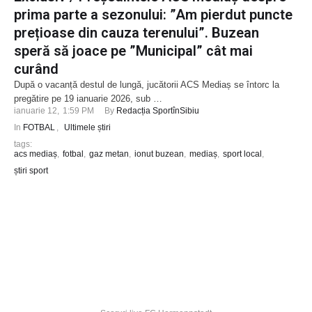
prima parte a sezonului: ”Am pierdut puncte
prețioase din cauza terenului”. Buzean
speră să joace pe ”Municipal” cât mai
curând
După o vacanță destul de lungă, jucătorii ACS Mediaș se întorc la
pregătire pe 19 ianuarie 2026, sub …
ianuarie 12
,
1:59 PM
By 
Redacția SportînSibiu
In 
FOTBAL
,
Ultimele știri
tags: 
acs mediaș
,
fotbal
,
gaz metan
,
ionut buzean
,
mediaș
,
sport local
,
știri sport