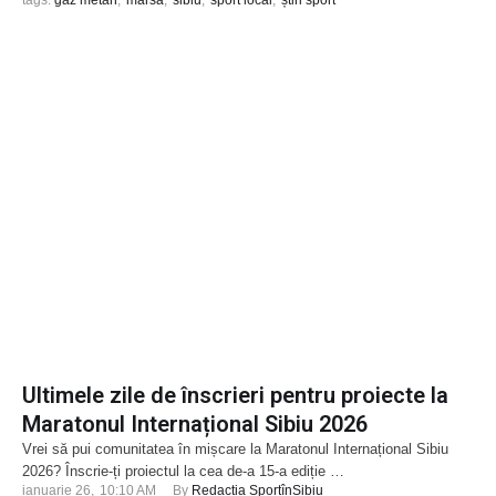
tags: 
gaz metan
,
marsa
,
sibiu
,
sport local
,
știri sport
Ultimele zile de înscrieri pentru proiecte la
Maratonul Internațional Sibiu 2026
Vrei să pui comunitatea în mișcare la Maratonul Internațional Sibiu
2026? Înscrie-ți proiectul la cea de-a 15-a ediție …
ianuarie 26
,
10:10 AM
By 
Redacția SportînSibiu