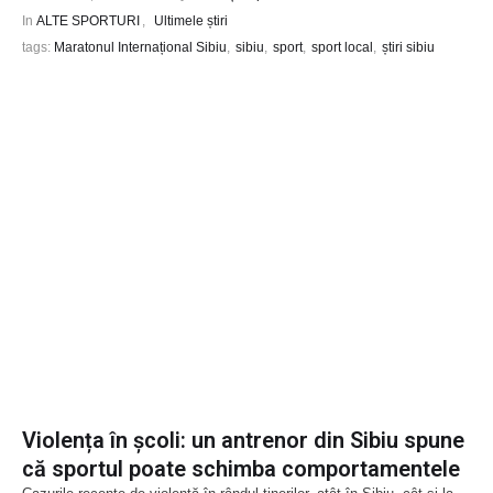
In 
ALTE SPORTURI
,
Ultimele știri
tags: 
Maratonul Internațional Sibiu
,
sibiu
,
sport
,
sport local
,
știri sibiu
Violența în școli: un antrenor din Sibiu spune
că sportul poate schimba comportamentele