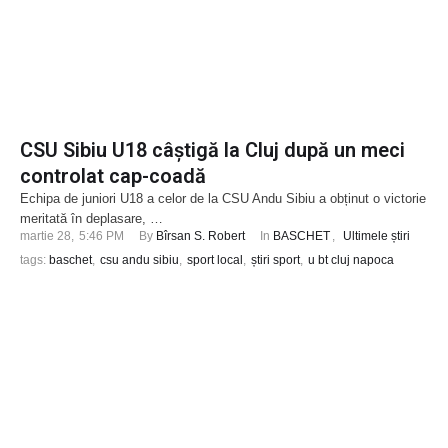
CSU Sibiu U18 câștigă la Cluj după un meci
controlat cap-coadă
Echipa de juniori U18 a celor de la CSU Andu Sibiu a obținut o victorie
meritată în deplasare, …
martie 28
,
5:46 PM
By 
Bîrsan S. Robert
In 
BASCHET
,
Ultimele știri
tags: 
baschet
,
csu andu sibiu
,
sport local
,
știri sport
,
u bt cluj napoca