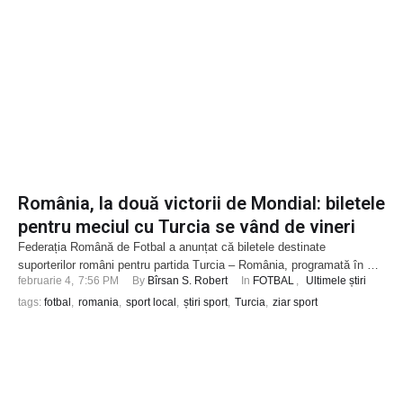
România, la două victorii de Mondial: biletele
pentru meciul cu Turcia se vând de vineri
Federația Română de Fotbal a anunțat că biletele destinate
suporterilor români pentru partida Turcia – România, programată în …
februarie 4
,
7:56 PM
By 
Bîrsan S. Robert
In 
FOTBAL
,
Ultimele știri
tags: 
fotbal
,
romania
,
sport local
,
știri sport
,
Turcia
,
ziar sport