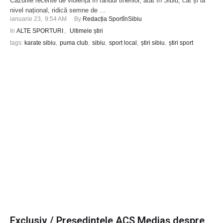
Cazurile recente de violență în rândul tinerilor, atât în Sibiu, cât și la
nivel național, ridică semne de …
ianuarie 23
,
9:54 AM
By 
Redacția SportînSibiu
In 
ALTE SPORTURI
,
Ultimele știri
tags: 
karate sibiu
,
puma club
,
sibiu
,
sport local
,
știri sibiu
,
știri sport
Exclusiv / Președintele ACS Mediaș despre