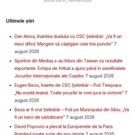
Scoruri live FC Hermannstadt
Ultimele știri
Dan Alexa, înaintea duelului cu CSC Șelimbăr: „Va fi un
meci dificil. Mergem să câștigăm cele trei puncte”
7
august 2026
Sportivii din Mediaș s-au întors din Taiwan cu rezultate
importante. Echipa de fotbal a ajuns până în semifinalele
Jocurilor Internaționale ale Copiilor
7 august 2026
Eugen Beza, înainte de CSC Șelimbăr – Poli Timișoara:
„Nu există teamă. Toate jocurile le vom juca la victorie”
7
august 2026
Beza ar fi vrut Șelimbăr – Poli pe Municipalul din Sibiu: „Va
fi un meci de sărbătoare”
7 august 2026
David Popovici a plecat la Europenele de la Paris.
Românul poate scrie din nou istorie
7 august 2026